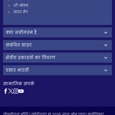
शी-बॉक्स
साइट मैप
क्‍या नवीनतम है
संबंधित साइट
क्षेत्रीय इकाइयों का विवरण
प्रसार भारती
सामाजिक संपर्क
गोपनीयता नीति
| कॉपीराइट © 2026 न्यूज़ ऑन एयर। सर्वाधिकार