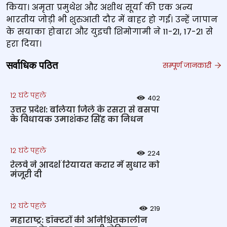
किया। अमृता प्रमुथेश और अशीथ सूर्या की एक अन्य
भारतीय जोड़ी भी शुरुआती दौर में बाहर हो गई। उन्हें जापान
के सयाका होबारा और युइची शिमोगामी ने 11-21, 17-21 से
हरा दिया।
सर्वाधिक पठित
सम्पूर्ण जानकारी
12 घंटे पहले
402
उत्तर प्रदेश: बलिया जिले के रसरा से बसपा
के विधायक उमाशंकर सिंह का निधन
12 घंटे पहले
224
रेलवे ने आदर्श रियायत करार में सुधार को
मंजूरी दी
12 घंटे पहले
219
महाराष्ट्र: डॉक्टरों की अनिश्चितकालीन