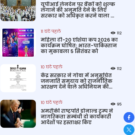
यूपीआई लेनदेन पर बैंकों को शुल्क
लगाने की अनुमति देने के लिए
सरकार को अधिकृत करने वाला ...
11 घंटे पहले
112
महिला टी-20 एशिया कप 2026 का
कार्यक्रम घोषित; भारत-पाकिस्तान
का मुकाबला 5 सितंबर को
10 घंटे पहले
112
केंद्र सरकार ने गोवा में अनुसूचित
जनजाति समुदाय को राजनीतिक
आरक्षण देने वाले अधिनियम की...
10 घंटे पहले
95
अमरीकी राष्ट्रपति डोनाल्ड ट्रम्प ने
So
नागरिकता सम्बंधी दो कार्यकारी
आदेशों पर हस्ताक्षर किए