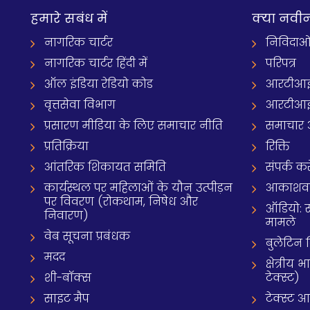
हमारे सबंध में
क्‍या नवी
नागरिक चार्टर
निविदाओ
नागरिक चार्टर हिंदी में
परिपत्र
ऑल इंडिया रेडियो कोड
आरटीआई
वृत्तसेवा विभाग
आरटीआई 
प्रसारण मीडिया के लिए समाचार नीति
समाचार 
प्रतिक्रिया
रिक्ति
आंतरिक शिकायत समिति
संपर्क करे
कार्यस्थल पर महिलाओं के यौन उत्पीड़न
आकाशवाणी
पर विवरण (रोकथाम, निषेध और
ऑडियो: 
निवारण)
मामले
वेब सूचना प्रबंधक
बुलेटिन
मदद
क्षेत्री
शी-बॉक्स
टेक्स्ट)
साइट मैप
टेक्स्ट 