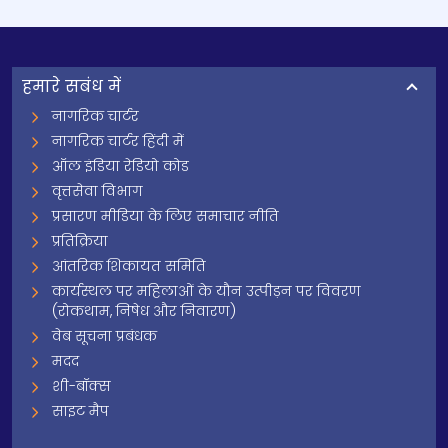
हमारे सबंध में
नागरिक चार्टर
नागरिक चार्टर हिंदी में
ऑल इंडिया रेडियो कोड
वृत्तसेवा विभाग
प्रसारण मीडिया के लिए समाचार नीति
प्रतिक्रिया
आंतरिक शिकायत समिति
कार्यस्थल पर महिलाओं के यौन उत्पीड़न पर विवरण
(रोकथाम, निषेध और निवारण)
वेब सूचना प्रबंधक
मदद
शी-बॉक्स
साइट मैप