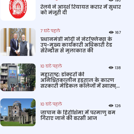
190
रेलवे ने आदर्श रियायत करार में सुधार
को मंजूरी दी
7 घंटे पहले
167
प्रधानमंत्री मोदी ने नेटफ्लिक्स के
उप-मुख्य कार्यकारी अधिकारी टेड
सेरेन्डोस से मुलाकात की
10 घंटे पहले
138
महाराष्ट्र: डॉक्टरों की
अनिश्चितकालीन हड़ताल के कारण
सरकारी मेडिकल कॉलेजों में स्वास्थ्...
10 घंटे पहले
126
जापान के हिरोशिमा में परमाणु बम
गिराए जाने की बरसी आज