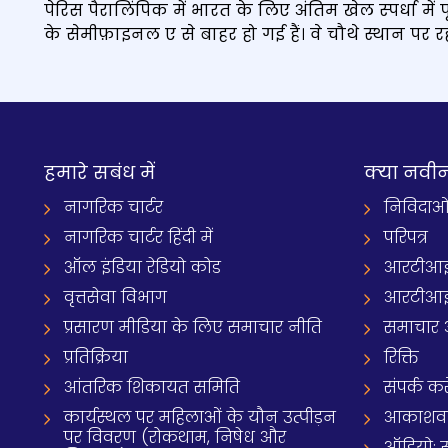
पेरिस पैरालिंपिक में भारत के लिए अंतिम खेल स्‍पर्धा 
के सेमीफ़ाइनल ए से बाहर हो गई हैं। वे चौथे स्थान पर रही
हमारे सबंध में
क्‍या नवी
नागरिक चार्टर
निविदाओ
नागरिक चार्टर हिंदी में
परिपत्र
ऑल इंडिया रेडियो कोड
आरटीआई
वृत्तसेवा विभाग
आरटीआई 
प्रसारण मीडिया के लिए समाचार नीति
समाचार 
प्रतिक्रिया
रिक्ति
आंतरिक शिकायत समिति
संपर्क करे
कार्यस्थल पर महिलाओं के यौन उत्पीड़न
आकाशवाणी
पर विवरण (रोकथाम, निषेध और
ऑडियो: 