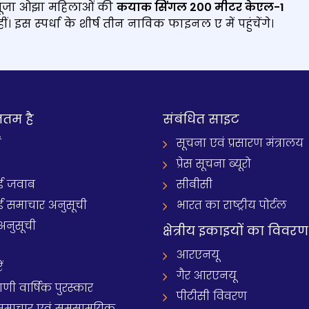
में पूजा ओझा महिलाओं की
कयाक सिंगल
200 मीटर केएल-1
ं। इस स्‍पर्धा के शीर्ष तीन नाविक फाइनल ए में पहुंचेंगे।
नतम है
संबंधित साइट
ं
सूचना एवं प्रसारण मंत्रालय
प्रेस सूचना ब्यूरो
 जवाब
सीबीसी
समाचार अनुसूची
भारत का राष्ट्रीय पोर्टल
अनुसूची
क्षेत्रीय इकाइयों का विवरण
आरएनयू
ं
गैर आरएनयू
 वार्षिक पुरस्कार
पीटीसी विवरण
समाचार एवं समसामयिक