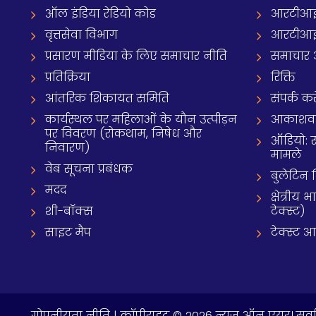
ऑल इंडिया रेडियो कोड
आरटीआई
वृत्तसेवा विभाग
आरटीआई 
प्रसारण मीडिया के लिए समाचार नीति
समाचार 
प्रतिक्रिया
रिक्ति
आंतरिक शिकायत समिति
संपर्क करे
कार्यस्थल पर महिलाओं के यौन उत्पीड़न
आकाशवाणी
पर विवरण (रोकथाम, निषेध और
ऑडियो: 
निवारण)
मामले
वेब सूचना प्रबंधक
बुलेटिन
मदद
क्षेत्री
शी-बॉक्स
टेक्स्ट)
साइट मैप
टेक्स्ट 
गोपनीयता नीति
| कॉपीराइट © 2026 न्यूज़ ऑन एयर। सर्वा