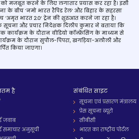
टवर्क को मजबूत करने के लिए लगातार प्रयास कर रहा है। इसी
टना के बीच ‘नमो भारत रैपिड रेल’ और बिहार के सहरसा
च ‘अमृत भारत 2.0’ ट्रेन की शुरुआत करने जा रहा है।
के सूचना और प्रचार निदेशक दिलीप कुमार ने बताया कि
ें एक कार्यक्रम के दौरान वीडियो कॉन्फ्रेंसिंग के माध्यम से
 कार्यक्रम के दौरान सुपौल-पिपरा, खगड़िया-अलौली और
र्पित किया जाएगा।
नतम है
संबंधित साइट
ं
सूचना एवं प्रसारण मंत्रालय
प्रेस सूचना ब्यूरो
 जवाब
सीबीसी
समाचार अनुसूची
भारत का राष्ट्रीय पोर्टल
अनुसूची