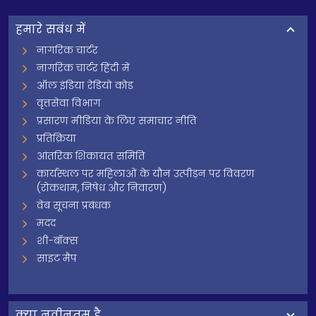
हमारे सबंध में
नागरिक चार्टर
नागरिक चार्टर हिंदी में
ऑल इंडिया रेडियो कोड
वृत्तसेवा विभाग
प्रसारण मीडिया के लिए समाचार नीति
प्रतिक्रिया
आंतरिक शिकायत समिति
कार्यस्थल पर महिलाओं के यौन उत्पीड़न पर विवरण
(रोकथाम, निषेध और निवारण)
वेब सूचना प्रबंधक
मदद
शी-बॉक्स
साइट मैप
क्‍या नवीनतम है