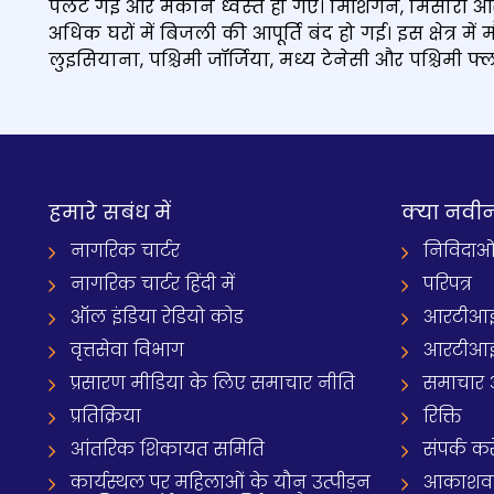
पलट गईं और मकान ध्‍वस्‍त हो गए। मिशिगन, मिसौरी और
अधिक घरों में बिजली की आपूर्ति बंद हो गई। इस क्षेत्र 
लुइसियाना, पश्चिमी जॉर्जिया, मध्य टेनेसी और पश्चिमी फ
हमारे सबंध में
क्‍या नवी
नागरिक चार्टर
निविदाओ
नागरिक चार्टर हिंदी में
परिपत्र
ऑल इंडिया रेडियो कोड
आरटीआई
वृत्तसेवा विभाग
आरटीआई 
प्रसारण मीडिया के लिए समाचार नीति
समाचार 
प्रतिक्रिया
रिक्ति
आंतरिक शिकायत समिति
संपर्क करे
कार्यस्थल पर महिलाओं के यौन उत्पीड़न
आकाशवाणी