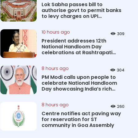
Lok Sabha passes bill to
authorise govt to permit banks
to levy charges on UPI
transact...
10 hours ago
309
President addresses 12th
National Handloom Day
celebrations at Rashtrapati
Bhavan Cultu...
8 hours ago
304
PM Modi calls upon people to
celebrate National Handloom
Day showcasing India’s rich
&#...
8 hours ago
260
Centre notifies act paving way
for reservation for ST
community in Goa Assembly