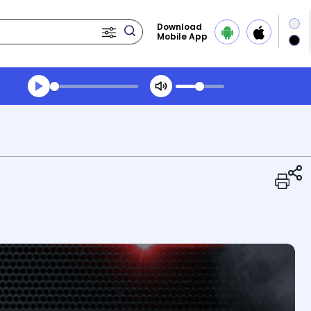
Download
Mobile App
Transcript summary
Play Audio Midday News