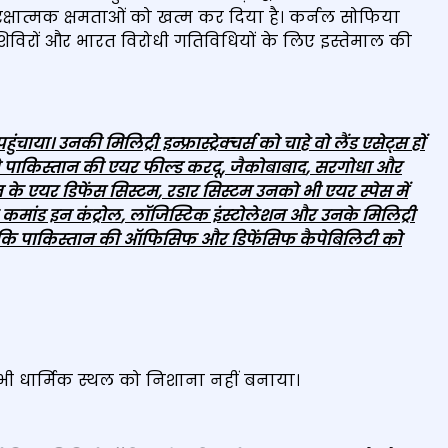
्षात्मक क्षमताओं को खत्म कर दिया है। कर्नल सोफिया
िविरों और भारत विरोधी गतिविधियों के लिए इस्तेमाल की
ा। उनकी मिलिट्री इन्‍फ्रास्‍ट्रेक्‍चर्स को चाहे वो लैंड एसेट्स हों
ने पाकिस्‍तान की एयर फील्‍ड करदू
,
जैकोबाबाद
,
सरगोधा और
 के एयर डिफेंस सिस्‍टम
,
रडार सिस्‍टम उनको भी एयर स्‍पेस में
कमांड इन कंट्रोल
,
लॉजिस्टिक इंस्‍टोलेशन और उनके मिलिट्री
 कि पाकिस्‍तान की ऑफिसिफ और डिफेंसिफ कैपेबिलिटी को
 भी धार्मिक स्थल को निशाना नहीं बनाया।