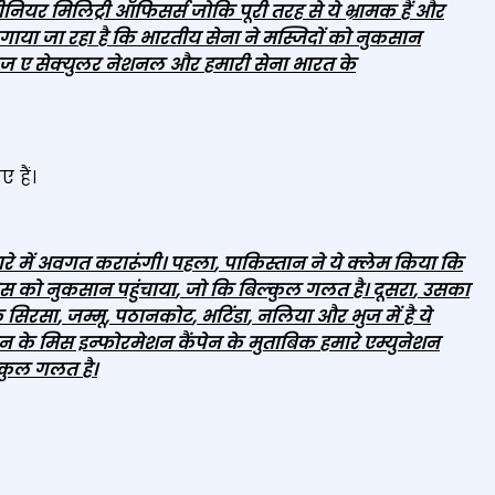
 सीनियर मिलिट्री ऑफिसर्स जोकि पूरी तरह से ये भ्रामक हैं और
ी लगाया जा रहा है कि भारतीय सेना ने मस्जिदों को नुकसान
डिया इज ए सेक्युलर नेशनल और हमारी सेना भारत के
 हैं।
रे में अवगत करारूंगी। पहला
,
पाकिस्‍तान ने ये क्‍लेम किया कि
ेस को नुकसान पहुंचाया
,
जो कि बिल्‍कुल गलत है। दूसरा
,
उसका
ि सिरसा
,
जम्‍मू
,
पठानकोट
,
भटिंडा
,
नलिया और भुज में है ये
ान के मिस इन्‍फोरमेशन कैंपेन के मुताबिक हमारे एम्‍युनेशन
्‍कुल गलत है।