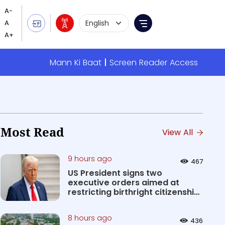
Language Selection
Menu
Mann Ki Baat
Screen Reader Access
Most Read
View All
9 hours ago
467
US President signs two
executive orders aimed at
restricting birthright citizenship
&#0...
8 hours ago
436