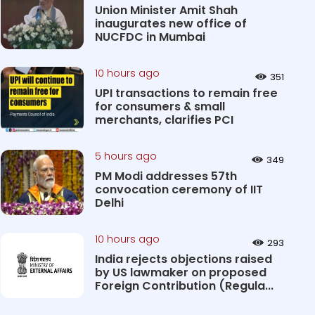
Union Minister Amit Shah
inaugurates new office of
NUCFDC in Mumbai
10 hours ago
351
UPI transactions to remain free
for consumers & small
merchants, clarifies PCI
5 hours ago
349
PM Modi addresses 57th
convocation ceremony of IIT
Delhi
10 hours ago
293
India rejects objections raised
by US lawmaker on proposed
Foreign Contribution (Regula...