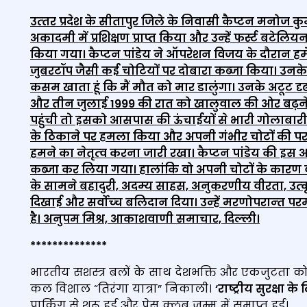
उत्‍तर प्रदेश के सीतापुर जिले के निवासी कैप्‍टन मनोज कुम
अकादमी में प्रशिक्षण प्राप्‍त किया और उन्‍हें फर्स्‍ट बटेलिय
किया गया। कैप्‍टन पांडेय ने ऑपरेशन विजय के दौरान हम
जुबरटॉप जैसी कई चोटियों पर दोबारा कब्‍जा किया। उनके 
कसम खाता हूं कि मैं मौत को मार डालुंगा। उनके अटूट दृ
और तीन जुलाई 1999 की रात को खालुवाल की ओर बढ़ने
पहुंची तो इसको आसपास की ऊंचा‍ईयों से भारी गोलाबारी क
के ठिकाने पर हमला किया और अपनी गंभीर चोटों की परवाह 
हमने का नेतृत्‍व करना जारी रखा। कैप्‍टन पांडेय की इ
कब्‍जा कर लिया गया। हालांकि वो अपनी चोटों के कारण वीरग
के सामने बहादुरी, अदम्‍य साहस, अनुकरणीय वीरता, उत्‍कृष्
दिखाई और सर्वोच्‍च बलिदान दिया। उन्‍हें मरणोपरान्‍त परम
है। अनुपम मिश्र, आकाशवाणी समाचार, दिल्‍ली।
****
***
****
***
भारतीय सशस्त्र बलों के साथ देशभक्ति और एकजुटता को प
कल विशाल “तिरंगा यात्रा” निकाली।
‘राष्ट्रीय सुरक्षा 
पार्किंग से शुरू हुई और प्रेस क्लब जम्मू में समाप्त हुई।