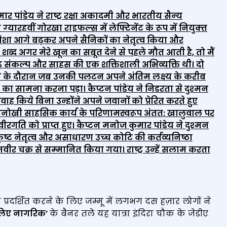
ार पांडेय ने राष्‍ट्र रक्षा अकादमी और भारतीय सैन्‍य
न ग्‍यारहवीं गोरखा राइफल्‍स में लेफ्टिनेंट के रूप में नियुक्‍त
ेशा आगे बढ़कर अपने सैनिकों का नेतृत्‍व किया और
शब्‍द अगर मेरे खून का सबूत देने से पहले मौत आती है
, तो मैं
ढ संकल्‍प और साहस की एक शक्तिशाली अभिव्‍यक्ति थी। दो
 के दौरान जब उनकी पलटन अपने अंतिम लक्ष्‍य के करीब
ा सामना करना पड़ा। कैप्‍टन पांडेय ने निडरता से दुश्‍मन
किये बिना उन्‍होंने अपने जवानों को प्रेरित करते हुए
स अनोखी साहसिक कार्य के परिणामस्‍वरूप अंतत: खालुवाल पर
ति को प्राप्‍त हुए। कैप्‍टन मनोज कुमार पांडेय ने दुश्‍मन
‍ट नेतृत्‍व और असाधारण उच्‍च कोटि की कर्तव्‍यनिष्‍ठा
वीर चक्र से सम्‍मानित किया गया। राष्‍ट्र उन्‍हें सलाम करता
्रदर्शित करने के लिए जम्मू में लगभग दस हज़ार लोगों ने
के लिए नागरिक’
के ​​बैनर तले यह यात्रा इंदिरा चौक के जेडीए