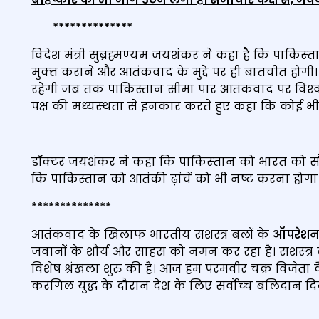
****
***
****
***
विदेश मंत्री सुब्रह्मण्‍यम जयशंकर ने कहा है कि पाकिस्
मुक्‍त कराने और आतंकवाद के मुद्दे पर ही बातचीत होगी
रहेगी जब तक पाकिस्तान सीमा पार आतंकवाद पर विश्‍वसन
पक्ष की मध्‍यस्‍थता से इनकार करते हुए कहा कि कोई भी
डॉक्‍टर जयशंकर ने कहा कि पाकिस्‍तान को भारत को सौपे 
कि पाकिस्तान को आतंकी ढ़ांचें को भी नष्‍ट करना होगा
****
***
****
***
आतंकवाद के खिलाफ भारतीय सशस्त्र बलों के
ऑपरेशन 
जवानों के शौर्य और साहस को नमन कर रहा है। सशस्‍त्र 
विशेष श्रंखला शुरु की है। आज हम परमवीर चक्र विजेता कैप
करगिल युद्ध के दौरान देश के लिए सर्वोच्‍च बलिदान दि