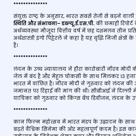
****
***
****
***
संयुक्त राष्ट्र के अनुसार, भारत सबसे तेजी से बढ़ने वाली ब
स्थिति और संभावना
– डब्ल्यू.ई.एस.पी.
की छमाही रिपोर्ट 
अर्थव्यवस्था मौजूदा वित्तीय वर्ष में छह दशमलव तीन प्रति
अर्थशास्त्री इंगो पिट्टेरले ने कहा है यह वृद्धि निजी क्षेत्र
है।
****
***
****
***
लंदन के उच्च न्यायालय ने हीरा कारोबारी नीरव मोदी
जेल में बंद है और मेहुल चोकसी के साथ मिलकर 13 हजार
भारत में वांछित है। नीरव मोदी ने गुरुवार को लंदन की
जमानत पर रिहाई की मांग की थी। सीबीआई ने दिल्ली 
याचिका को गुरुवार को किंग्स बेंच डिवीजन, लंदन के 
****
***
****
***
कान फिल्म महोत्सव में भारत मंडप के उद्घाटन के साथ
बढ़ते वैश्विक सिनेमा की ओर महत्‍वपूर्ण कदम है। इस कार्