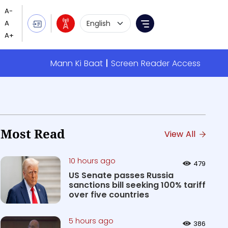
Language Selection
Menu
Mann Ki Baat
Screen Reader Access
Most Read
View All
10 hours ago
479
US Senate passes Russia
sanctions bill seeking 100% tariff
over five countries
5 hours ago
386