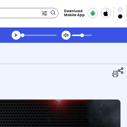
Download
Mobile App
Transcript summary
Play Audio Evening News