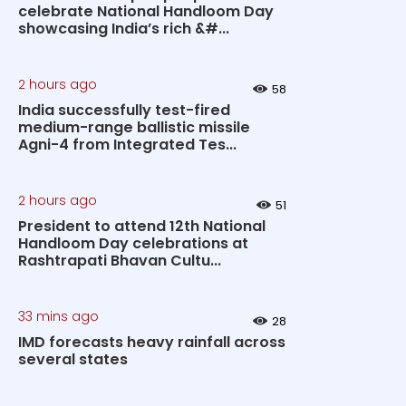
celebrate National Handloom Day
showcasing India’s rich &#...
2 hours ago
58
India successfully test-fired
medium-range ballistic missile
Agni-4 from Integrated Tes...
2 hours ago
51
President to attend 12th National
Handloom Day celebrations at
Rashtrapati Bhavan Cultu...
33 mins ago
28
IMD forecasts heavy rainfall across
several states