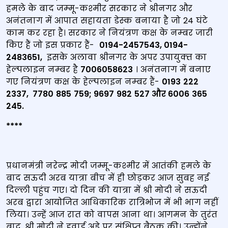
हमले के बाद जम्‍मू-कश्‍मीर सरकार ने श्रीनगर और
अनंतनाग में आपात सहायता डेस्‍क बनाया है जो 24 घंटे
काम कर रहा है। सरकार ने नियंत्रण कक्ष के नम्‍बर जारी
किए हैं जो इस प्रकार हैं-
0194-2457543, 0194-
2483651
,
इसके अलावा श्रीनगर के अपर उपायुक्‍त का
हेल्‍पलाइन नम्‍बर है
7006058623
। अनंतनाग में बनाए
गए नियंत्रण कक्ष के हेल्‍पलाइन नम्‍बर हैं-
0193
222
2337, 7780
885
759; 9697
982
527
और
6006
365
245.
****
प्रधानमंत्री नरेन्‍द्र मोदी जम्मू-कश्मीर में आतंकी हमले के
बाद सऊदी अरब यात्रा बीच में ही छोड़कर आज सुबह नई
दिल्ली पहुंच गए। दो दिन की यात्रा में श्री मोदी ने सऊदी
अरब द्वारा आयोजित आधिकारिक रात्रिभोज में भी भाग नहीं
लिया। उन्‍हें आज रात को वापस आना था। आगमन के तुरंत
बाद, श्री मोदी ने हवाई अड्डे पर संक्षिप्त बैठक की। उन्‍होंने