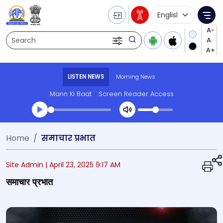
Language Selecti
Me
Search
LISTEN NEWS
Morning News
Mann Ki Baat
Screen Reader Access
Transcript summary
Home
समाचार प्रभात
Play Audio Morning News
Site Admin |
April 23, 2025 9:17 AM
समाचार प्रभात