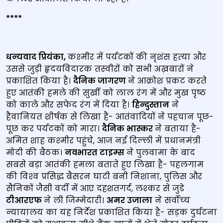
****
धन्‍यवाद प्रियंका
,
कश्‍मीर में पर्यटकों की नृशंस हत्‍या और
उससे जुड़ी हृदयविदारक तस्‍वीरों को सभी अख़बारों ने
प्रकाशित किया है।
दैनिक जागरण
ने आक्रोश प्रकट करते
हुए आतंकी हमले की सुर्खी को लाल रंग में और मुख पृष्‍ठ
को काले और सफेद रंग में दिया है।
हिन्‍दुस्‍तान
ने
हैवानियत शीर्षक से लिखा है- आतंवादियों ने पहचान पूछ-
पूछ कर पर्यटकों को मारा।
दैनिक भास्‍कर
ने बताया है-
अमित शाह कश्‍मीर पहुंचे, आज नई दिल्‍ली में प्रधानमंत्री
मोदी की बैठक।
नवभारत टाइम्‍स
ने पुलवामा के बाद
सबसे बड़ा आतंकी हमला बताते हुए लिखा है- पहलगाम
की विश्‍व प्रसिद्ध बैसरन घाटी बनी निशाना, पुलिस और
सैनिकों जैसी वर्दी में आए दहशतगर्द, लश्‍कर से जुडे
टीआरएफ
ने ली जिम्‍मेदारी।
अमर उजाला
ने सर्वोच्‍च
न्‍यायालय का यह निर्देश प्रकाशित किया है- सड़क दुर्घटना