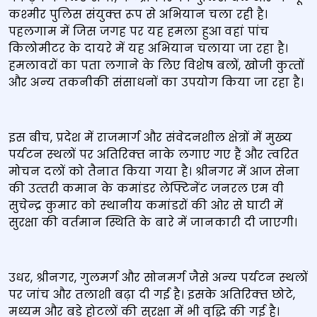
कश्‍मीर पुलिस संयुक्‍त रूप से अभियान चला रही है।
पहलगाम में जिस जगह पर यह हमला हुआ वहां पांच
किलोमीटर के दायरे में यह अभियान चलाया जा रहा है।
हमलावरों का पता लगाने के लिए विशेष बलों, खोजी कुत्‍तों
और अन्‍य तकनीकी संसाधनों का उपयोग किया जा रहा है।
इस बीच, प्रदेश में राजमार्ग और संवेदनशील क्षेत्रों में मुख्‍य
पर्यटन स्‍थलों पर अतिरिक्‍त नाके लगाए गए हैं और त्‍वरित
मोचन दलों को तैनात किया गया है। श्रीनगर में आज सेना
की उत्‍तरी कमान के कमांडर ले‍फ्ट‍िनेंट जनरल एम वी
सुचेन्‍द्र कुमार को स्‍थानीय कमांडरों की ओर से घाटी में
सुरक्षा की वर्तमान स्थिति के बारे में जानकारी दी जाएगी।
उधर, श्रीनगर, गुलमर्ग और सोनमर्ग जैसे अन्‍य पर्यटन स्‍थलों
पर जांच और तलाशी बढ़ा दी गई है। इसके अतिरिक्‍त छोटे,
मध्‍यम और बड़े होटलों की सुरक्षा में भी वृद्धि की गई है।