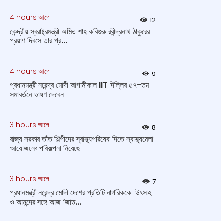
4 hours আগে
12
কেন্দ্রীয় স্বরাষ্ট্রমন্ত্রী অমিত শাহ কবিগুরু রবীন্দ্রনাথ ঠাকুরের
প্রয়াণ দিবসে তার প্র...
4 hours আগে
9
প্রধানমন্ত্রী নরেন্দ্র মোদী আগামীকাল IIT দিল্লির ৫৭-তম
সমাবর্তনে ভাষণ দেবেন
3 hours আগে
8
রাজ্য সরকার তাঁত শিল্পীদের স্বাস্থ্যপরিষেবা দিতে স্বাস্থ্যমেলা
আয়োজনের পরিকল্পনা নিয়েছে
3 hours আগে
7
প্রধানমন্ত্রী নরেন্দ্র মোদী দেশের প্রতিটি নাগরিককে উৎসাহ
ও আনন্দের সঙ্গে আজ ‘জাত...