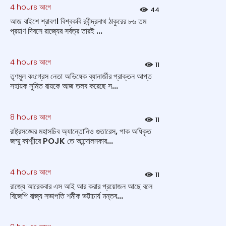
4 hours আগে
44
আজ বাইশে শ্রাবণ। বিশ্বকবি রবীন্দ্রনাথ ঠাকুরের ৮৬ তম
প্রয়াণ দিবসে রাজ্যের সর্বত্র তারই ...
4 hours আগে
11
তৃণমূল কংগ্রেস নেতা অভিষেক ব্যানার্জীর প্রাক্তন আপ্ত
সহায়ক সুমিত রায়কে আজ তলব করেছে স...
8 hours আগে
11
রাষ্ট্রসঙ্ঘের মহাসচিব অ্যান্তোনিও গুতারেস, পাক অধিকৃত
জম্মু কাশ্মীরে POJK তে আন্দোলনকার...
4 hours আগে
11
রাজ্যে আরেকবার এস আই আর করার প্রয়োজন আছে বলে
বিজেপি রাজ্য সভাপতি শমীক ভট্টাচার্য মন্তব...