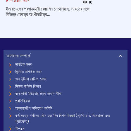
8 hours আগে
10
ইজরায়েলের প্রধানমন্ত্রী বেঞ্জামিন নেতানিয়াহু, ভারতের সঙ্গে
বিভিন্ন ক্ষেত্রে অংশীদারীত্ব...
আমাদের সম্পর্কে
নাগরিক সনদ
হিন্দিতে নাগরিক সনদ
অল ইন্ডিয়া রেডিও কোড
নিউজ সার্ভিস বিভাগ
ব্রডকাস্ট মিডিয়ার জন্য সংবাদ নীতি
প্রতিক্রিয়া
অভ্যন্তরীণ অভিযোগ কমিটি
কর্মক্ষেত্রে নারীদের যৌন হয়রানির বিশদ বিবরণ (প্রতিরোধ, নিষেধাজ্ঞা এবং
প্রতিকার)
শী-বক্স