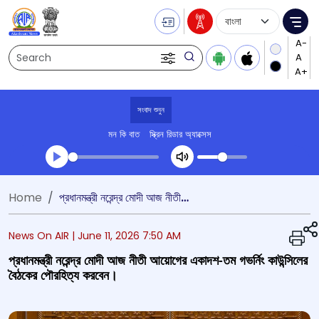
Language Selecti
Me
Search
সংবাদ শুনুন
মন কি বাত
স্ক্রিন রিডার অ্যাক্সেস
Transcript summary
Home
প্রধানমন্ত্রী নরেন্দ্র মোদী আজ নীতী আয়োগের একাদশ-তম গভর্নিং কাউন্সিলের বৈঠকের পৌরহিত্য করবেন।
প্লে করুন অডিও
News On AIR |
June 11, 2026 7:50 AM
প্রধানমন্ত্রী নরেন্দ্র মোদী আজ নীতী আয়োগের একাদশ-তম গভর্নিং কাউন্সিলের
বৈঠকের পৌরহিত্য করবেন।