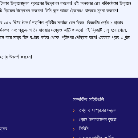
কোটি টাকার উন্নয়নমূলক প্রকল্পের উদ্বোধন করবেন। ওই অঞ্চলের রেল পরিকাঠামো উন্নয়ন
ি ব্রিজের উদ্বোধন করবেন। তিনি বন্দে ভারত ট্রেনেরও যাত্রার সূচনা করবেন।
৫৯ মিটার ঊর্দ্ধে স্হাপিত পৃথিবীর সর্বোচ্চ রেল ব্রিজ। ব্রিজটির দৈর্ঘ্য ১ হাজার
িকম্প এবং প্রচন্ড গতির হাওয়ার মধ্যেও অটুট থাকবে। এই ব্রিজটি চালু হয়ে গেলে,
্রেনে করে মাত্র তিন ঘণ্টায় কাটরা থেকে শ্রীনগর পৌঁছনো যাবে। এরফলে প্রায় ৩ ঘন্টা
্দশ্যে উৎসর্গ করবেন।
সম্পর্কিত সাইটগুলি
তথ্য ও সম্প্রচার মন্ত্রক
প্রেস ইনফরমেশন ব্যুরো
ত্তর
সিবিসি
ভারতের জাতীয় পোর্টাল