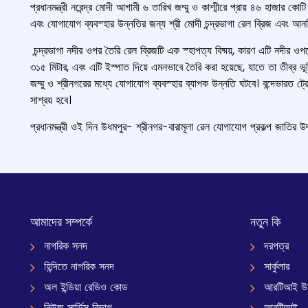
প্রধানমন্ত্রী নরেন্দ্র মোদী আগামী ৬ তারিখ জম্মু ও কাশ্মীরে প্রায় ৪৬ হাজার 
এবং যোগাযোগ ব্যবস্হার উন্নতির জন্য শ্রী মোদী চন্দ্রভাগা রেল ব্রিজ এবং আনচ
চন্দ্রভাগা নদীর ওপর তৈরি রেল ব্রিজটি এক স্হাপত্য বিষ্ময়, কারণ এটি নদীর ওপরে ৩
৩১৫ মিটার, এবং এটি ইস্পাত দিয়ে এমনভাবে তৈরি করা হয়েছে, যাতে তা তীব্র ভূম
জম্মু ও শ্রীনগরের মধ্যে যোগাযোগ ব্যবস্হার ব্যাপক উন্নতি ঘটবে। বন্দেভারত ট
সাশ্রয় হবে।
প্রধানমন্ত্রী ওই দিন উধমপুর- শ্রীনগর-বারামূলা রেল যোগাযোগ প্রকল্প জাতির উদ
আমাদের সম্পর্কে
নতুন কি
নাগরিক সনদ
দরপত্র
হিন্দিতে নাগরিক সনদ
সার্কুলার
অল ইন্ডিয়া রেডিও কোড
আরটিআই উ
নিউজ সার্ভিস বিভাগ
আরটিআই