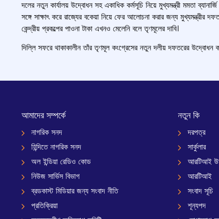
দলের নতুন কার্যালয় উদ্বোধন সহ একাধিক কর্মসূচি নিয়ে মুখ্যমন্ত্রী মমতা ব্যানার্
সঙ্গে সাক্ষাৎ করে রাজ্যের বকেয়া নিয়ে ফের আলোচনা করার জন্য মুখ্যমন্ত্রী
কেন্দ্রীয় প্রকল্পের পাওনা টাকা এখনও মেলেনি বলে তৃণমূলের দাবি।
দিল্লি সফরে থাকাকালীন তাঁর তৃণমূল কংগ্রেসের নতুন দলীয় দফতরের উদ্বোধন 
আমাদের সম্পর্কে
নতুন কি
নাগরিক সনদ
দরপত্র
হিন্দিতে নাগরিক সনদ
সার্কুলার
অল ইন্ডিয়া রেডিও কোড
আরটিআই উ
নিউজ সার্ভিস বিভাগ
আরটিআই
ব্রডকাস্ট মিডিয়ার জন্য সংবাদ নীতি
সংবাদ সূচি
প্রতিক্রিয়া
শূন্যপদ