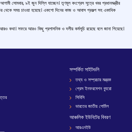
জি আগামী সোমবার, ৯ই জুন দিল্লি যাচ্ছেন। তৃণমূল কংগ্রেস সূত্রে খবর প্রধানমন্ত্রীর
র দফতর থেকে সময় চাওয়া হয়েছে। একশো দিনের কাজ ও আবাস প্রকল্প সহ একাধিক
করারও কথা। সফরে আরও কিছু প্রশাসনিক ও দলীয় কর্মসূচি রয়েছে বলে জানা গিয়েছে।
সম্পর্কিত সাইটগুলি
তথ্য ও সম্প্রচার মন্ত্রক
প্রেস ইনফরমেশন ব্যুরো
ত্তর
সিবিসি
ভারতের জাতীয় পোর্টাল
আঞ্চলিক ইউনিটের বিবরণ
আরএনইউ