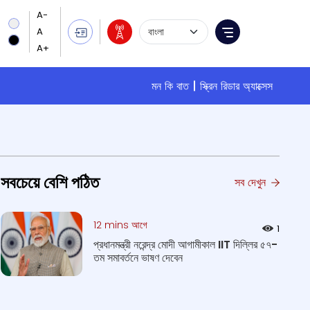
Language Selection
Menu
মন কি বাত
স্ক্রিন রিডার অ্যাক্সেস
সবচেয়ে বেশি পঠিত
সব দেখুন
12 mins আগে
1
প্রধানমন্ত্রী নরেন্দ্র মোদী আগামীকাল IIT দিল্লির ৫৭-
তম সমাবর্তনে ভাষণ দেবেন