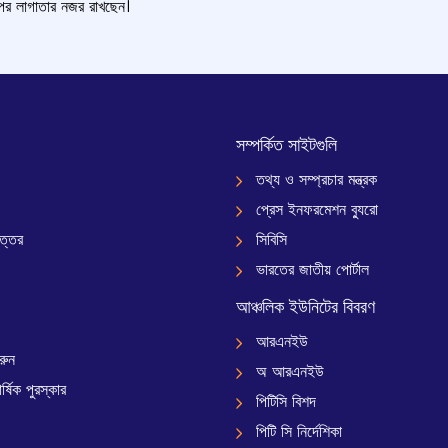
র লাগাতার নজর রাখছেন।
সম্পর্কিত সাইটগুলি
তথ্য ও সম্প্রচার মন্ত্রক
প্রেস ইনফরমেশন ব্যুরো
ত্তর
সিবিসি
ভারতের জাতীয় পোর্টাল
আঞ্চলিক ইউনিটের বিবরণ
আরএনইউ
রুন
অ আরএনইউ
্ষিক পুরস্কার
পিটিসি বিশদ
পিটি সি নির্দেশিকা