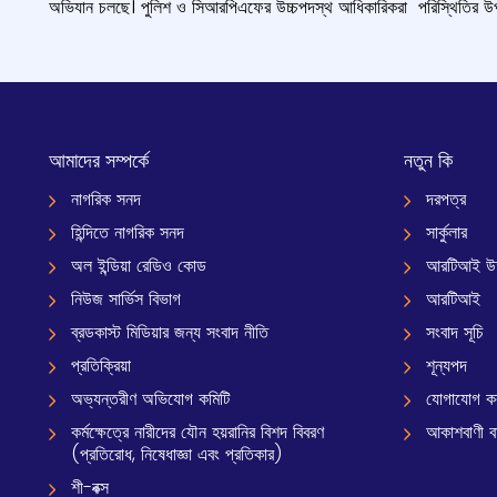
অভিযান চলছে।
পুলিশ ও সিআরপিএফের উচ্চপদস্থ আধিকারিকরা
পরিস্থিতির
উপ
আমাদের সম্পর্কে
নতুন কি
নাগরিক সনদ
দরপত্র
হিন্দিতে নাগরিক সনদ
সার্কুলার
অল ইন্ডিয়া রেডিও কোড
আরটিআই উ
নিউজ সার্ভিস বিভাগ
আরটিআই
ব্রডকাস্ট মিডিয়ার জন্য সংবাদ নীতি
সংবাদ সূচি
প্রতিক্রিয়া
শূন্যপদ
অভ্যন্তরীণ অভিযোগ কমিটি
যোগাযোগ ক
কর্মক্ষেত্রে নারীদের যৌন হয়রানির বিশদ বিবরণ
আকাশবাণী বার
(প্রতিরোধ, নিষেধাজ্ঞা এবং প্রতিকার)
শী-বক্স