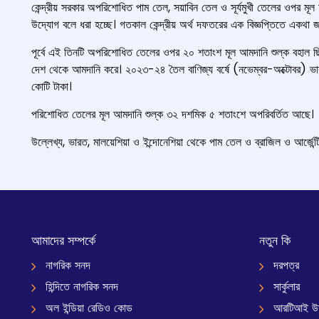
কেন্দ্রীয় সরকার অপরিশোধিত পাম তেল, সয়াবিন তেল ও সূর্যমুখী তেলের ওপর মূ
উদ্যোগ বলে ধরা হচ্ছে। গতকাল কেন্দ্রীয় অর্থ দফতরের এক বিজ্ঞপ্তিতে একথা 
পূর্বে এই তিনটি অপরিশোধিত তেলের ওপর ২০ শতাংশ মূল আমদানি শুল্ক বহাল 
দেশ থেকে আমদানি করে। ২০২৩-২৪ তৈল বাণিজ্য বর্ষে (নভেম্বর-অক্টোবর) ভা
কোটি টাকা।
পরিশোধিত তেলের মূল আমদানি শুল্ক ৩২ দশমিক ৫ শতাংশে অপরিবর্তিত আছে।
উল্লেখ্য, ভারত, মালয়েশিয়া ও ইন্দোনেশিয়া থেকে পাম তেল ও ব্রাজিল ও আর্জেন
আমাদের সম্পর্কে
নতুন কি
নাগরিক সনদ
দরপত্র
হিন্দিতে নাগরিক সনদ
সার্কুলার
অল ইন্ডিয়া রেডিও কোড
আরটিআই উ