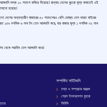
ল আমদানি শুল্ক ১০ শতাংশ কমিয়ে দিয়েছে। রান্নার তেলের খুচরো মূল্য কমাতেই এই
জানানো হয়েছে।
ছিল। দেশের অভ্যন্তরীণ বাজারের ৫০ শতাংশেরও বেশি ভোজ্য তেল ভারত বাইরের
রত ১৫৯ দশমিক ৬ লাখ টন তেন আমদানি করে, যার বাজার মূল্য ১ দশমিক ৩২ লাখ
্টিনা থেকে সয়াবিন তেল আমদানি করে।
সম্পর্কিত সাইটগুলি
তথ্য ও সম্প্রচার মন্ত্রক
প্রেস ইনফরমেশন ব্যুরো
ত্তর
সিবিসি