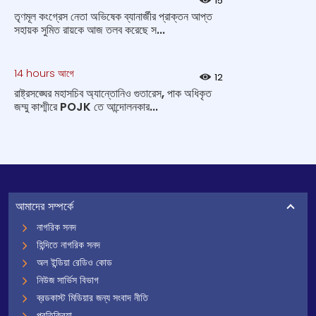
15
তৃণমূল কংগ্রেস নেতা অভিষেক ব্যানার্জীর প্রাক্তন আপ্ত
সহায়ক সুমিত রায়কে আজ তলব করেছে স...
14 hours আগে
12
রাষ্ট্রসঙ্ঘের মহাসচিব অ্যান্তোনিও গুতারেস, পাক অধিকৃত
জম্মু কাশ্মীরে POJK তে আন্দোলনকার...
আমাদের সম্পর্কে
নাগরিক সনদ
হিন্দিতে নাগরিক সনদ
অল ইন্ডিয়া রেডিও কোড
নিউজ সার্ভিস বিভাগ
ব্রডকাস্ট মিডিয়ার জন্য সংবাদ নীতি
প্রতিক্রিয়া