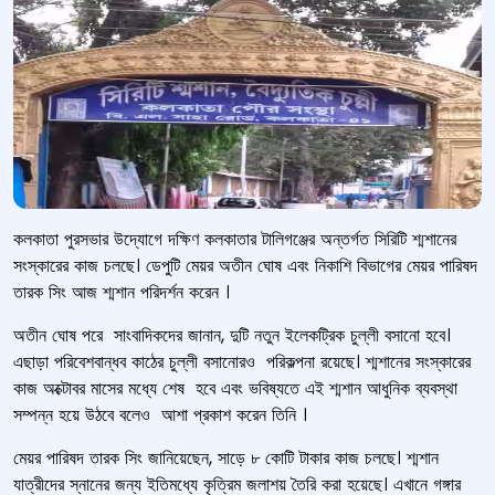
কলকাতা পুরসভার উদ্যোগে দক্ষিণ কলকাতার টালিগঞ্জের অন্তর্গত সিরিটি শ্মশানের
সংস্কারের কাজ চলছে। ডেপুটি মেয়র অতীন ঘোষ এবং নিকাশি বিভাগের মেয়র পারিষদ
তারক সিং আজ শ্মশান পরিদর্শন করেন ।
অতীন ঘোষ পরে সাংবাদিকদের জানান, দুটি নতুন ইলেকট্রিক চুল্লী বসানো হবে।
এছাড়া পরিবেশবান্ধব কাঠের চুল্লী বসানোরও পরিকল্পনা রয়েছে। শ্মশানের সংস্কারের
কাজ অক্টোবর মাসের মধ্যে শেষ হবে এবং ভবিষ্যতে এই শ্মশান আধুনিক ব্যবস্থা
সম্পন্ন হয়ে উঠবে বলেও আশা প্রকাশ করেন তিনি ।
মেয়র পারিষদ তারক সিং জানিয়েছেন, সাড়ে ৮ কোটি টাকার কাজ চলছে। শ্মশান
যাত্রীদের স্নানের জন্য ইতিমধ্যে কৃত্রিম জলাশয় তৈরি করা হয়েছে। এখানে গঙ্গার