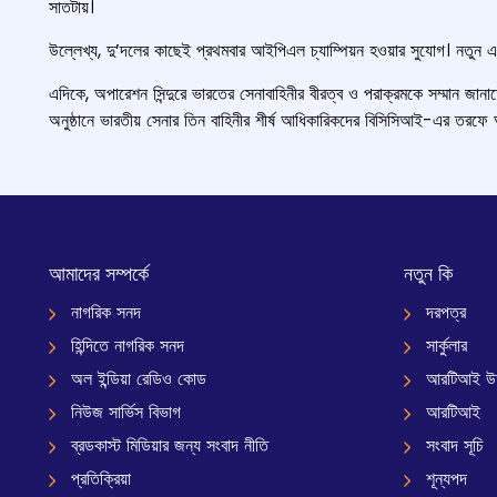
সাতটায়।
উল্লেখ্য, দু’দলের কাছেই প্রথমবার আইপিএল চ্যাম্পিয়ন হওয়ার সুযোগ। নতুন
এদিকে, অপারেশন সিন্দুরে ভারতের সেনাবাহিনীর বীরত্ব ও পরাক্রমকে সম্মান জা
অনুষ্ঠানে ভারতীয় সেনার তিন বাহিনীর শীর্ষ আধিকারিকদের বিসিসিআই-এর তরফে আ
আমাদের সম্পর্কে
নতুন কি
নাগরিক সনদ
দরপত্র
হিন্দিতে নাগরিক সনদ
সার্কুলার
অল ইন্ডিয়া রেডিও কোড
আরটিআই উ
নিউজ সার্ভিস বিভাগ
আরটিআই
ব্রডকাস্ট মিডিয়ার জন্য সংবাদ নীতি
সংবাদ সূচি
প্রতিক্রিয়া
শূন্যপদ