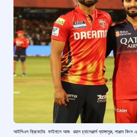
আইপিএল ক্রিকেটের ফাইনালে আজ রয়াল চ্যালেঞ্জার্স ব্যাঙ্গালুরু, পাঞ্জাব কিংস এর