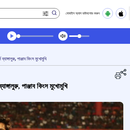
মোবাইল অ্যাপ ডাউনলোড করুন
Transcript summary
প্লে করুন অডিও
াঙ্গালুরু, পাঞ্জাব কিংস মুখোমুখি
ঙ্গালুরু, পাঞ্জাব কিংস মুখোমুখি