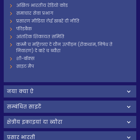
अखिल भारतीय रेडियो कोड
समाचार सेवा प्रभाग
प्रसारण मीडिया लेई खबरें दी नीति
फीडबैक
आंतरिक शिकायत समिति
कम्मै च महिलाएं दे यौन उत्पीड़न (रोकथाम, निषेध ते
निवारण) दे बारे च ब्यौरा
शी-बॉक्स
साइट मैप
नया क्या ऐ
सम्बंधित साइटें
क्षेत्रीय इकाइयां दा ब्यौरा
प्रसार भारती