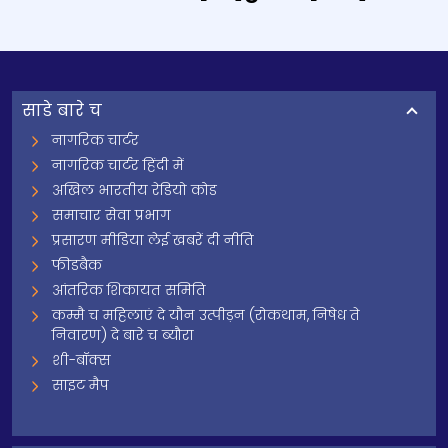
साडे बारे च
नागरिक चार्टर
नागरिक चार्टर हिंदी में
अखिल भारतीय रेडियो कोड
समाचार सेवा प्रभाग
प्रसारण मीडिया लेई खबरें दी नीति
फीडबैक
आंतरिक शिकायत समिति
कम्मै च महिलाएं दे यौन उत्पीड़न (रोकथाम, निषेध ते
निवारण) दे बारे च ब्यौरा
शी-बॉक्स
साइट मैप