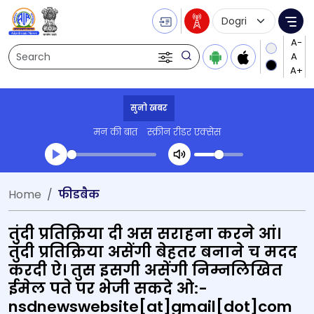
Language Selecti
Me
Search
सुनो खबर
मन की बात
स्क्रीन रीडर एक्सेस
Transcript summary
Home
फीडबैक
खेढो ऑडियो
तुंदी प्रतिक्रिया दी अस सराहना करने आं।
तुंदी प्रतिक्रिया असेंगी बेहतर बनाने च मदद
करदी ऐ। तुस इसगी असेंगी निम्नलिखित
ईमेल पते पर भेजी सकदे ओ:-
nsdnewswebsite[at]gmail[dot]com