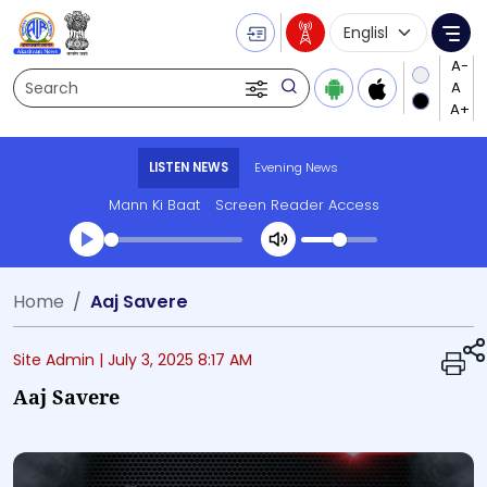
Language Selecti
Me
Search
LISTEN NEWS
Evening News
Mann Ki Baat
Screen Reader Access
Transcript summary
Home
Aaj Savere
Play Audio Evening News
Site Admin |
July 3, 2025 8:17 AM
Aaj Savere