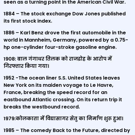
seen as a turning point in the American Civil War.
1884 – The stock exchange Dow Jones published
its first stock index.
1886 – Karl Benz drove the first automobile in the
world in Mannheim,
Germany, powered by a 0.75-
hp one-cylinder four-stroke gasoline engine.
1908: बाल गंगाधर तिलक को राजद्रोह के आरोप में
गिरफ्तार किया गया।
1952 -The ocean liner S.S. United States leaves
New York on its maiden voyage to Le Havre,
France, breaking the speed record for an
eastbound Atlantic crossing. On its return trip it
breaks the westbound record.
1979:कोलकाता में विद्यासागर सेतु का निर्माण शुरू हुआ।
1985 – The comedy Back to the Future, directed by