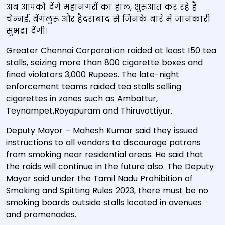
अब आपको देंगे महानगरों का हाल, शुरूआत कर रहे हैं
चेन्नई, बेंगलुरू और हैदराबाद से जिनके बारे में जानकारी
सुभद्रा देंगी।
Greater Chennai Corporation raided at least 150 tea
stalls, seizing more than 800 cigarette boxes and
fined violators 3,000 Rupees. The late-night
enforcement teams raided tea stalls selling
cigarettes in zones such as Ambattur,
Teynampet,Royapuram and Thiruvottiyur.
Deputy Mayor – Mahesh Kumar said they issued
instructions to all vendors to discourage patrons
from smoking near residential areas. He said that
the raids will continue in the future also. The Deputy
Mayor said under the Tamil Nadu Prohibition of
Smoking and Spitting Rules 2023, there must be no
smoking boards outside stalls located in avenues
and promenades.