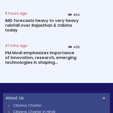
9 hours ago
454
IMD forecasts heavy to very heavy
rainfall over Rajasthan & Odisha
today
47 mins ago
435
PM Modi emphasizes importance
of innovation, research, emerging
technologies in shaping...
About Us
Citizens Charter
Citizens Charter In Hindi