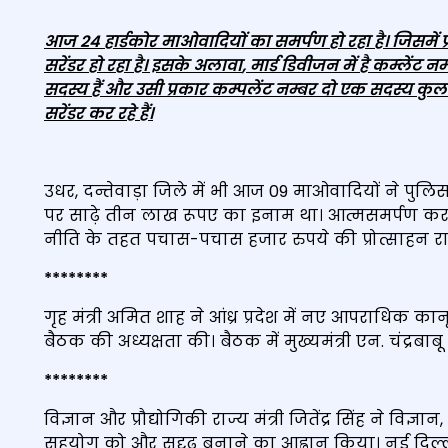
आज 24 हार्डकोर माओवादियों का समर्पण हो रहा है। जिसमें प्र
सरेंडर हो रहा है। इसके अलावा
,
मार्ड डिवीजन में है कम्‍लें
सदस्‍य हैं और उसी प्रकार कम्‍पलेंट नम्‍बर दो एक सदस्
सरेंडर कर रहे हैं।
उधर, दन्तेवाड़ा जिले में भी आज 09 माओवादियों ने पुलि
पर साढ़े तीन लाख रूपए का इनाम था। आत्मसमर्पण करन
नीति के तहत पचास-पचास हजार रुपये की प्रोत्साहन राश
********
गृह मंत्री अमित शाह ने आंध्र प्रदेश में नए आपराधिक का
बैठक की अध्यक्षता की। बैठक में मुख्यमंत्री एन. चंद्रबा
********
विज्ञान और प्रौद्योगिकी राज्य मंत्री जितेंद्र सिंह ने विज्ञ
सहयोग को और सुदृढ़ बनाने का आह्वान किया। नई दिल्ली मे