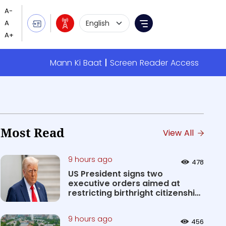
Language Selection
Menu
Mann Ki Baat
Screen Reader Access
Most Read
View All
9 hours ago
478
US President signs two
executive orders aimed at
restricting birthright citizenship
&#0...
9 hours ago
456