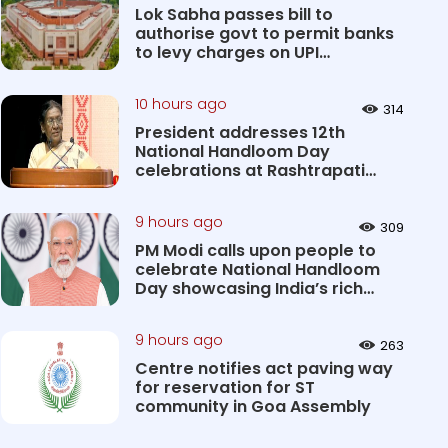
Lok Sabha passes bill to
authorise govt to permit banks
to levy charges on UPI
transact...
10 hours ago
314
President addresses 12th
National Handloom Day
celebrations at Rashtrapati
Bhavan Cultu...
9 hours ago
309
PM Modi calls upon people to
celebrate National Handloom
Day showcasing India’s rich
&#...
9 hours ago
263
Centre notifies act paving way
for reservation for ST
community in Goa Assembly