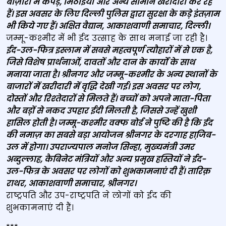
बाज़ारों में कपड़े, मिठाईयां और अन्‍य सामान खरीदारी कर रहे
हैं। इस अवसर के लिए दिल्‍ली पुलिस द्वारा सुरक्षा के कड़े इंतज़ाम
भी किये गए हैं। अक्षि‍त वैद्यान, आकाशवाणी समाचार, दिल्‍ली।
जम्मू-कश्मीर में भी ईद उत्साह के साथ मनाई जा रही है।
ईद-उल-फित्र इस्‍लाम में सबसे महत्‍वपूर्ण त्‍यौहारों में से एक है,
जिसे विशेष प्रार्थनाओं, दावतों और दान के कार्यों के साथ
मनाया जाता है। श्रीनगर और जम्‍मू-कश्‍मीर के अन्‍य स्‍थानों के
बाजारों में खरीदारी में वृद्धि देखी गई। इस अवसर पर लोग,
दोस्‍तों और रिश्‍तेदारों से मिलते हैं। बच्‍चों को अपने माता-पिता
और बड़ों से नकद उपहार ईदी मिलती है, जिससे उन्‍हें खुशी
हासिल होती है। जम्‍मू-कश्‍मीर वक्‍फ बोर्ड ने पुष्टि की है कि ईद
की नमाज़ का सबसे बड़ा आयोजन श्रीनगर के दरगाह हाजि़ब-
उल में होगा। उपराज्‍यपाल मनोज सिन्‍हा, मुख्‍यमंत्री उमर
अब्‍दुल्‍लाह, कैबिनेट मंत्रियों और अन्‍य प्रमुख हस्तियों ने ईद-
उल-फित्र के अवसर पर लोगों को शुभकामनाएं दी हैं। तारिक़
राथर, आकाशवाणी समाचार, श्रीनगर।
राष्ट्रपति और उप-राष्ट्रपति ने लोगों को ईद की
शुभकामनाएं दी हैं।