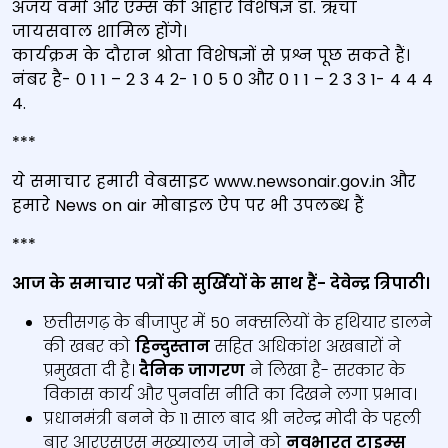
अजय वर्मा और एम्‍स की आहार विशेषज्ञ डॉ. ऋचा
जायसवाल शामिल होंगे।
कार्यक्रम के दौरान श्रोता विशेषज्ञों से प्रश्न पूछ सकते हैं।
नंबर है- 0 1 1 – 2 3 4 2- 1 0 5 0 और 0 1 1 – 2 3 3 1- 4 4 4
4.
***
ये समाचार हमारी वेबसाइट www.newsonair.gov.in और
हमारे News on air मोबाइल ऐप पर भी उपलब्‍ध हैं
***
आज के समाचार पत्रों की सुर्खियों के साथ हैं- देवेन्‍द्र त्रिपाठी।
छत्तीसगढ़ के बीजापुर में 50 नक्‍सलियों के हथियार डालने
की खबर को
हिन्‍दुस्‍तान
सहित अधिकांश अखबारों ने
प्रमुखता दी है।
दैनिक जागरण
ने लिखा है- सरकार के
विकास कार्य और पुनर्वास नीति का दिखने लगा प्रभाव।
प्रधानमंत्री बनने के 11 साल बाद श्री नरेन्‍द्र मोदी के पहली
बार आरएसएस मुख्‍यालय जाने को
नवभारत टाइम्‍स