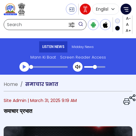
Language Selecti
Me
Search
LISTEN NEWS
Midday News
Mann Ki Baat
Screen Reader Access
Transcript summary
Home
समाचार प्रभात
Play Audio Midday News
Site Admin |
March 31, 2025 9:19 AM
समाचार प्रभात