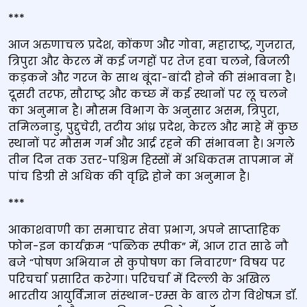
***
आज अरुणाचल प्रदेश, कोंकण और गोवा, महाराष्ट्र, गुजरात,
त्रिपुरा और केरल में कई जगहों पर तेज हवा चलने, बिजली
कड़कने और गरज के साथ बूंदा-बांदी होने की संभावना है।
दूसरी तरफ, सौराष्ट्र और कच्छ में कई स्थानों पर लू चलने
का अनुमान है। मौसम विभाग के अनुसार असम, त्रिपुरा,
तमिलनाडु, पुद्दुचेरी, तटीय आंध्र प्रदेश, केरल और माहे में कुछ
स्थानों पर मौसम गर्म और आर्द्र रहने की संभावना है। अगले
तीन दिन तक उत्तर-पश्चिम हिस्सों में अधिकतम तापमान में
पांच डिग्री से अधिक की वृद्धि होने का अनुमान है।
***
आकाशवाणी का समाचार सेवा प्रभाग, अपने साप्‍ताहिक
फोन-इन कार्यक्रम “पब्लिक स्पीक” में, आज रात साढे नौ
बजे “पोषण अभियान से कुपोषण का निवारण” विषय पर
परिचर्चा प्रसारित करेगा। परिचर्चा में दिल्ली के अखिल
भारतीय आयुर्विज्ञान संस्‍थान-एम्स के बाल रोग विशेषज्ञ डॉ.