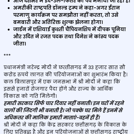
आज देशभर में ईद-उल-फितर का पर्व मनाया जा रहा है।
अमरीकी राष्ट्रपति डॉनल्ड ट्रम्प ने कहा-अगर ईरान
परमाणु कार्यक्रम पर समझौता नहीं करता, तो उसे
बमबारी और अतिरिक्त शुल्क झेलना होगा।
जार्डन में एशियाई कुश्ती चैंपियनशिप में दीपक पूनिया
और उदित ने रजत पदक तथा दिनेश ने कांस्य पदक
जीता।
***
प्रधानमंत्री नरेन्‍द्र मोदी ने छत्‍तीसगढ में 33 हजार सात सौ
करोड रुपये लागत की परियोजनाओं का शुभारंभ किया है।
कल बिलासपुर में एक जनसभा में श्री मोदी ने कहा कि
इससे हजारों रोजगार पैदा होंगे और राज्‍य के आर्थिक
विकास को गति मिलेगी।
हमारी सरकार सिर्फ चार दिवार नहीं बनाती। इन घरों में रहने
वालों की जिंदगी भी बनाती है। जो पक्‍के घर मिले हैं इनमें से
अधिकतर की मालिक हमारी माताएं-बहनें ही हैं।
श्री मोदी ने कहा कि केंद्र सरकार छत्तीसगढ़ के विकास के
लिए प्रतिबद्ध है और इन परियोजनाओं से छत्तीसगढ़ राष्‍ट्रीय