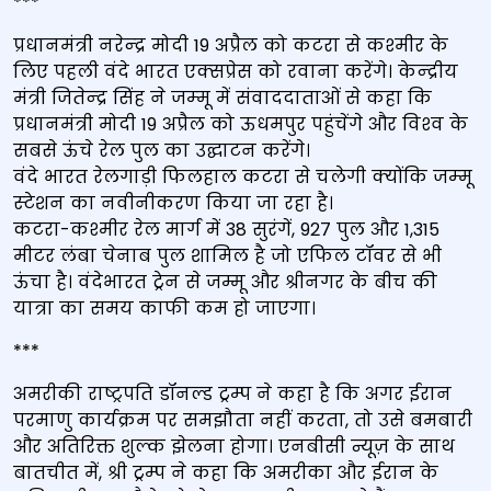
***
प्रधानमंत्री नरेन्‍द्र मोदी 19 अप्रैल को कटरा से कश्‍मीर के
लिए पहली वंदे भारत एक्‍सप्रेस को रवाना करेंगे। केन्‍द्रीय
मंत्री जितेन्‍द्र सिंह ने जम्‍मू में संवाददाताओं से कहा कि
प्रधानमंत्री मोदी 19 अप्रैल को ऊधमपुर पहुंचेंगे और विश्‍व के
सबसे ऊंचे रेल पुल का उद्घाटन करेंगे।
वंदे भारत रेलगाड़ी फिलहाल कटरा से चलेगी क्‍योंकि जम्‍मू
स्‍टेशन का नवीनीकरण किया जा रहा है।
कटरा-कश्मीर रेल मार्ग में 38 सुरंगें, 927 पुल और 1,315
मीटर लंबा चेनाब पुल शामिल है जो एफिल टॉवर से भी
ऊंचा है। वंदेभारत ट्रेन से जम्मू और श्रीनगर के बीच की
यात्रा का समय काफी कम हो जाएगा।
***
अमरीकी राष्ट्रपति डॉनल्ड ट्रम्प ने कहा है कि अगर ईरान
परमाणु कार्यक्रम पर समझौता नहीं करता, तो उसे बमबारी
और अतिरिक्त शुल्क झेलना होगा। एनबीसी न्यूज़ के साथ
बातचीत में, श्री ट्रम्प ने कहा कि अमरीका और ईरान के