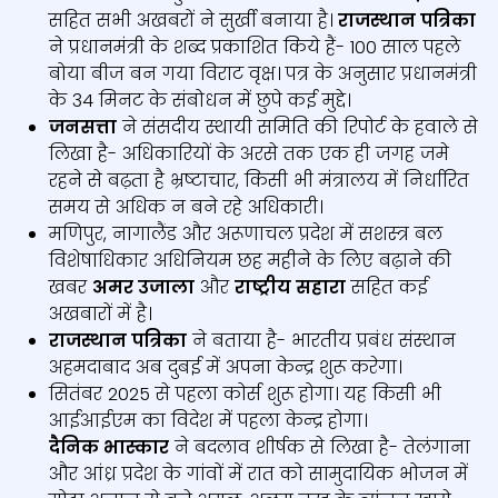
सहित सभी अखबरों ने सुर्खी बनाया है।
राजस्‍थान पत्रिका
ने प्रधानमंत्री के शब्‍द प्रकाशित किये हैं- 100 साल पहले
बोया बीज बन गया विराट वृक्ष। पत्र के अनुसार प्रधानमंत्री
के 34 मिनट के संबोधन में छुपे कई मुद्दे।
जनसत्ता
ने संसदीय स्‍थायी समिति की रिपोर्ट के हवाले से
लिखा है- अधिकारियों के अरसे तक एक ही जगह जमे
रहने से बढ़ता है भ्रष्‍टाचार, किसी भी मंत्रालय में निर्धारित
समय से अधिक न बने रहे अधिकारी।
मणिपुर, नागालैंड और अरूणाचल प्रदेश में सशस्‍त्र बल
विशेषाधिकार अधिनियम छह महीने के लिए बढ़ाने की
खबर
अमर उजाला
और
राष्‍ट्रीय सहारा
सहित कई
अखबारों में है।
राजस्‍थान पत्रिका
ने बताया है- भारतीय प्रबंध संस्‍थान
अहमदाबाद अब दुबई में अपना केन्‍द्र शुरू करेगा।
सितंबर 2025 से पहला कोर्स शुरू होगा। यह किसी भी
आईआईएम का विदेश में पहला केन्‍द्र होगा।
दैनिक भास्‍कार
ने बदलाव शीर्षक से लिखा है- तेलंगाना
और आंध्र प्रदेश के गांवों में रात को सामुदायिक भोजन में