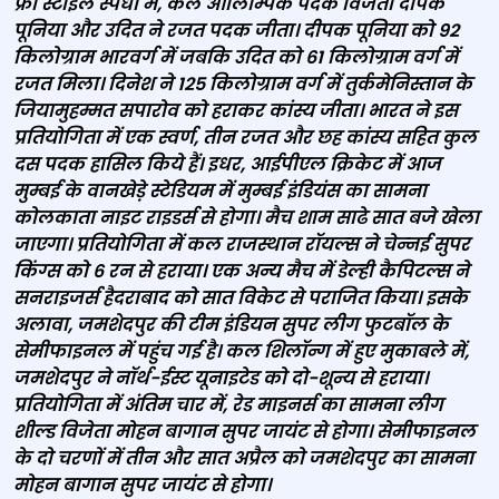
फ्री स्‍टाइल स्‍पर्धा में, कल ओलिम्‍पिक पदक विजेता दीपक
पूनिया और उदित ने रजत पदक जीता। दीपक पूनिया को 92
किलोग्राम भारवर्ग में जबकि उदित को 61 किलोग्राम वर्ग में
रजत मिला। दिनेश ने 125 किलोग्राम वर्ग में तुर्कमेनिस्‍तान के
जियामुहम्‍मत सपारोव को हराकर कांस्‍य जीता। भारत ने इस
प्रतियोगिता में एक स्‍वर्ण, तीन रजत और छह कांस्‍य सहित कुल
दस पदक हासिल किये हैं। इधर, आईपीएल क्रिकेट में आज
मुम्‍बई के वानखेड़े स्‍टेडियम में मुम्‍बई इंडियंस का सामना
कोलकाता नाइट राइडर्स से होगा। मैच शाम साढे सात बजे खेला
जाएगा। प्रतियोगिता में कल राजस्‍थान रॉयल्‍स ने चेन्‍नई सुपर
किंग्‍स को 6 रन से हराया। एक अन्‍य मैच में डेल्‍ही कैपिटल्‍स ने
सनराइजर्स हैदराबाद को सात विकेट से पराजित किया। इसके
अलावा, जमशेदपुर की टीम इंडियन सुपर लीग फुटबॉल के
सेमीफाइनल में पहुंच गई है। कल शिलॉन्‍ग में हुए मुकाबले में,
जमशेदपुर ने नॉर्थ-ईस्‍ट यूनाइटेड को दो-शून्य से हराया।
प्रतियोगिता में अंतिम चार में, रेड माइनर्स का सामना लीग
शील्‍ड विजेता मोहन बागान सुपर जायंट से होगा। सेमीफाइनल
के दो चरणों में तीन और सात अप्रैल को जमशेदपुर का सामना
मोहन बागान सुपर जायंट से होगा।