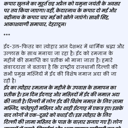
कपाट खुलने का मुहूर्त छह अप्रैल को यमुना जयंती के अवसर
पर तय किया जाएगा। वहीं, केदारनाथ के कपाट दो मई और
बद्रीनाथ के कपाट चार मई को खोले जाएंगे। साक्षी सिंह,
आकाशवाणी समाचार, देहरादून।
***
ईद-उल-फितर का त्योहार आज देशभर में धार्मिक श्रद्धा और
उल्लास के साथ मनाया जा रहा है। ईद को रमजान के
महीने की समाप्ति का प्रतीक भी माना जाता है। हमारे
संवाददाता ने बताया है कि राष्‍ट्रीय राजधानी दिल्ली की
सभी प्रमुख मस्जिदों में ईद की विशेष नमाज अदा की जा
रही है।
ईद का त्‍यौहार रमज़ान के महीने के उपवास के समापन का
प्रतीक है। इन दिन ईदगाह और मस्ज़‍िदों में ईद की नमाज़ अदा
की जाती है। दिल्‍ली में लोग ईद की विशेष नमाज़ के लिए ज़ामा
मस्जिद, फतेहपुरी मस्ज़िद और शाही ईदगाह में एकत्र हुए। इसके
बाद लोगों ने एक-दूसरे को बधाई दी। इस त्‍यौहार के लिए
दिल्‍ली की ज़ामा मस्ज़िद के पास के बाज़ार सजाए गए हैं। लोग