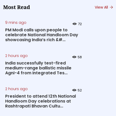
Most Read
View All
9 mins ago
72
PM Modi calls upon people to
celebrate National Handloom Day
showcasing India’s rich &#...
2 hours ago
58
India successfully test-fired
medium-range ballistic missile
Agni-4 from Integrated Tes...
2 hours ago
52
President to attend 12th National
Handloom Day celebrations at
Rashtrapati Bhavan Cultu...