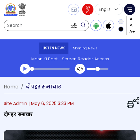
Language Selecti
Me
Search
LISTEN NEWS
Morning News
Mann Ki Baat
Screen Reader Access
Transcript summary
Home
दोपहर समाचार
Play Audio Morning News
Site Admin |
May 6, 2025 3:33 PM
दोपहर समाचार