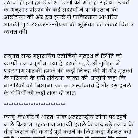
उठाया है। इस हमले में 26 लोगों की मौत हो गई थी। खबरों
के अनुसार परिषद के कई सदस्‍यों ने पाकिस्‍तान की
आलोचना की और इस हमले में पाकिस्‍तान आधारित
आतंकी गुट लश्‍कर-ए-तैयबा की भूमिका को लेकर चिंताएं
व्‍यक्‍त कीं।
संयुक्‍त राष्‍ट्र महासचिव एं‍तोनियो गुतरश ने स्थिति को
काफी तनावपूर्ण बताया है। इससे पहले, श्री गुतेरस ने
पहलगाम आतंकी हमले की कड़ी निन्‍दा की थी और मृतकों
के परिजनो के प्रति संवेदना व्‍यक्‍त की। उन्‍होंने कहा कि
नागरिकों को निशाना बनाना अस्वीकार्य है और इस हमले
के दोषियों को कड़ी सजा दी जाए।
*************************
जम्मू-कश्मीर में भारत-पाक अंतरराष्ट्रीय सीमा पर रहने
वाले किसान पहलगाम आतंकी हमले के बाद बढ़े तनाव के
बीच फसल की कटाई पूरी करने के लिए कड़ी मेहनत कर