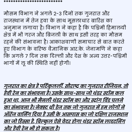
*************************
मौसम विभाग ने अगले 2-3 दिनों तक गुजरात और
राजस्थान में तेज हवा के साथ मूसलाधार बारिश का
अनुमान लगाया है। विभाग ने कहा है कि पश्चिमी हिमालयी
क्षेत्र में भी गरज और बिजली के साथ इसी तरह का मौसम
रहने की संभावना है। आकाशवाणी समाचार से बात करते
हुए विभाग के वरिष्ठ वैज्ञानिक आर.के. जेनामणि ने कहा
कि अगले 7 दिन तक दिल्ली और देश के अन्य उत्तर-पश्चिमी
भागों में लू की स्थिति नहीं होगी।
गुजरात का क्षेत्र है पर्टिकुलर्ली, सौराष्‍ट्र का गुजरात रीजियन, तो
हैवी रेन का संभावना है। उसके साथ-साथ जो थंडर स्‍टॉम कल
हुआ था, आज भी मैनली थंडर स्‍टॉम का और स्‍ट्रांग विंड चलने
का संभावना है। नेक्‍स्‍ट थ्री डेज तक जो गुजरात में हम लोगों ने
ऑरेंज वार्निंग दिया है उसी के आसपास का जो दक्षिण राजस्‍थान
का जो हिस्‍सा है, बिल्‍कुल ऐसे वेदर होगा थंडर स्‍टॉम लाइटनिंग
और हैवी रेन भी हो सकता है।