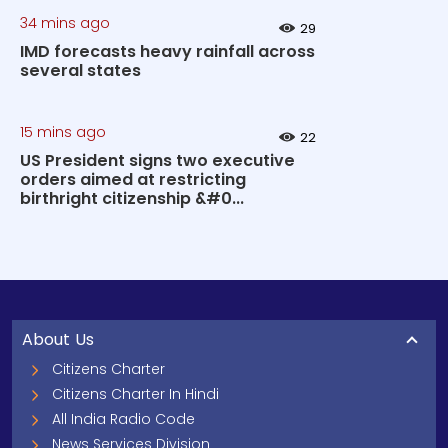
34 mins ago
29
IMD forecasts heavy rainfall across
several states
15 mins ago
22
US President signs two executive
orders aimed at restricting
birthright citizenship &#0...
About Us
Citizens Charter
Citizens Charter In Hindi
All India Radio Code
News Services Division