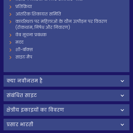
प्रतिक्रिया
आंतरिक शिकायत समिति
कार्यस्थल पर महिलाओं के यौन उत्पीड़न पर विवरण
(रोकथाम, निषेध और निवारण)
वेब सूचना प्रबंधक
मदद
शी-बॉक्स
साइट मैप
क्‍या नवीनतम है
संबंधित साइट
क्षेत्रीय इकाइयों का विवरण
प्रसार भारती