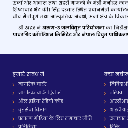
ऊर्जा और आवास तथा शहरी मामलों के मंत्री मनोहर लाल ख
शिष्टाचार भेंट की। सिंह दरबार स्थित प्रधानमंत्री कार्य
बीच मैत्रीपूर्ण तथा सांस्कृतिक संबंधों, ऊर्जा क्षेत्र क
श्री खट्टर ने
अरुण-3 जलविद्युत परियोजना
का निरीक्ष
पावरग्रिड कॉर्पोरेशन लिमिटेड
और
नेपाल विद्युत प्राधिक
हमारे सबंध में
क्‍या नवी
नागरिक चार्टर
निविदाओ
नागरिक चार्टर हिंदी में
परिपत्र
ऑल इंडिया रेडियो कोड
आरटीआई
वृत्तसेवा विभाग
आरटीआई 
प्रसारण मीडिया के लिए समाचार नीति
समाचार 
प्रतिक्रिया
रिक्ति