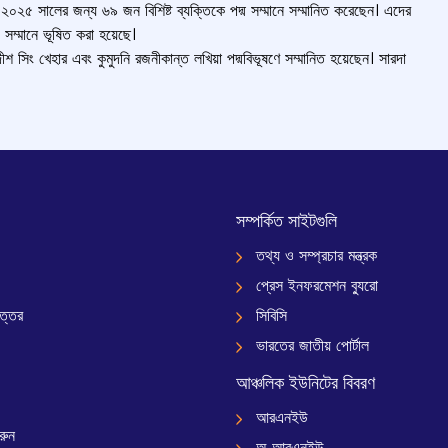
২০২৫ সালের জন্য ৬৯ জন বিশিষ্ট ব্যক্তিকে পদ্ম
সম্মানে সম্মানিত
করেছেন। এদের
ে পদ্মশ্রী সম্মানে ভূষিত করা হয়েছে।
খেহার এবং কুমুদনি রজনীকান্ত লখিয়া পদ্মবিভূষণে সম্মানিত হয়েছেন।
সারদা
সম্পর্কিত সাইটগুলি
তথ্য ও সম্প্রচার মন্ত্রক
প্রেস ইনফরমেশন ব্যুরো
ত্তর
সিবিসি
ভারতের জাতীয় পোর্টাল
আঞ্চলিক ইউনিটের বিবরণ
আরএনইউ
রুন
অ আরএনইউ