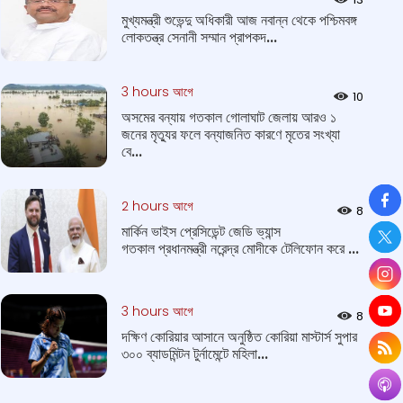
মুখ্যমন্ত্রী শুভেন্দু অধিকারী আজ নবান্ন থেকে পশ্চিমবঙ্গ
লোকতন্ত্র সেনানী সম্মান প্রাপকদ...
3 hours আগে
10
অসমের বন্যায় গতকাল গোলাঘাট জেলায় আরও ১
জনের মৃত্যুর ফলে বন্যাজনিত কারণে মৃতের সংখ্যা
বে...
So
2 hours আগে
8
মার্কিন ভাইস প্রেসিডেন্ট জেডি ভ্যান্স
গতকাল প্রধানমন্ত্রী নরেন্দ্র মোদীকে টেলিফোন করে ...
3 hours আগে
8
দক্ষিণ কোরিয়ার আসানে অনুষ্ঠিত কোরিয়া মাস্টার্স সুপার
৩০০ ব্যাডমিন্টন টুর্নামেন্টে মহিলা...