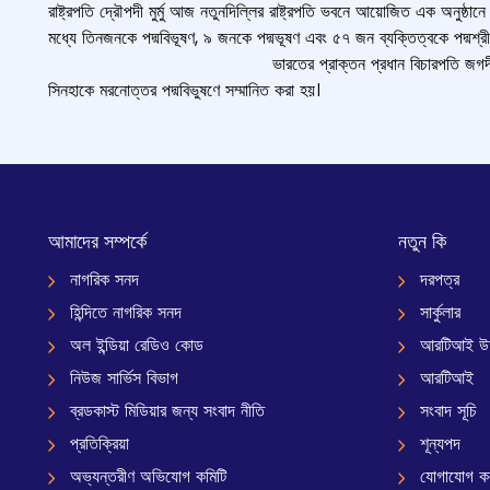
রাষ্ট্রপতি দ্রৌপদী মুর্মু আজ ন
তুন
দিল্লির রাষ্ট্রপতি ভবনে আয়োজিত
এক অনুষ্ঠানে
মধ্যে তিনজনকে পদ্মবিভূষণ
,
৯ জনকে পদ্মভূষণ এবং ৫৭ জন ব্যক্তিত্বক
ভারতের প্রাক্তন প্রধান বিচারপতি জগদীশ সিং 
সিনহাকে মরনোত্তর পদ্মবিভুষণে সম্মানিত করা হয়।
আমাদের সম্পর্কে
নতুন কি
নাগরিক সনদ
দরপত্র
হিন্দিতে নাগরিক সনদ
সার্কুলার
অল ইন্ডিয়া রেডিও কোড
আরটিআই উ
নিউজ সার্ভিস বিভাগ
আরটিআই
ব্রডকাস্ট মিডিয়ার জন্য সংবাদ নীতি
সংবাদ সূচি
প্রতিক্রিয়া
শূন্যপদ
অভ্যন্তরীণ অভিযোগ কমিটি
যোগাযোগ ক