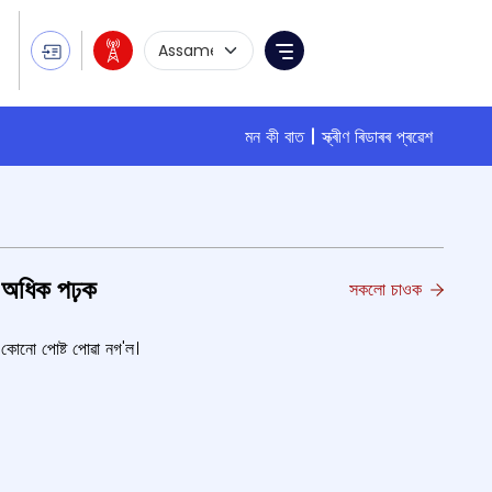
Language Selection
Menu
মন কী বাত
স্ক্ৰীণ ৰিডাৰৰ প্ৰৱেশ
অধিক পঢ়ক
সকলো চাওক
কোনো পোষ্ট পোৱা নগ'ল।