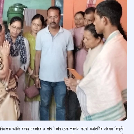
পৰিয়ালক আজি ৰাজ্য চৰকাৰে ৪ লাখ টকাৰ চেক প্ৰদান কৰে। গুৱাহাটীৰ সাংসদ বিজুলী