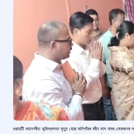
গুৱাহাটী মহানগৰীত ভূমিস্খলনত মৃত্যু হোৱা মালিগাঁৱৰ ৰবীন দাস নামৰ লোকজনৰ 