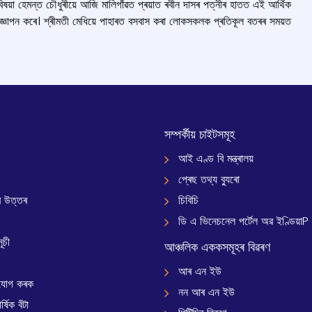
 বিষয়া হেমন্ত চৌধুৰীয়ে আজি মালিগাঁৱত প্ৰয়াত ৰবীন দাসৰ পত্নীৰ হাতত এই আর্থিক
জ্ঞাপন কৰে। শ্ৰীমতী মেধিয়ে পাহাৰত বসবাস কৰা লোকসকলক প্ৰতিকূল বতৰৰ সময়ত
সম্পৰ্কীয় চাইটসমূহ
আই এণ্ড বি মন্ত্ৰালয়
প্ৰেছ তথ্য ব্যুৰো
 উত্তৰ
চিবিচি
ডি এ ভিনেচনেল পৰ্টেল অৱ ইণ্ডিয়াP
ূচী
আঞ্চলিক এককসমূহৰ বিৱৰণ
আৰ এন ইউ
যোগ কৰক
নন আৰ এন ইউ
্ষিক বঁটা