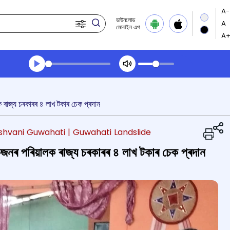
ডাউনলোড
মোবাইল এপ
Transcript summary
খেলা অডিঅ' সন্ধ্যার খবর
ক ৰাজ্য চৰকাৰৰ ৪ লাখ টকাৰ চেক প্ৰদান
shvani Guwahati
| Guwahati Landslide
োকজনৰ পৰিয়ালক ৰাজ্য চৰকাৰৰ ৪ লাখ টকাৰ চেক প্ৰদান