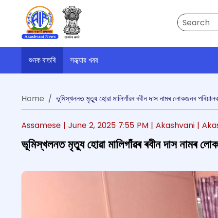
Search
শুনক বাতৰি
সন্ধ্যার খবর
Home
ভূমিস্খলনত মৃত্যু হোৱা মালিগাঁৱৰ ৰবীন দাস নামৰ লোকজনৰ পৰিয়াল
Assamese |
June 2, 2025 7:55 PM
| Akashvani
| Aka
ভূমিস্খলনত মৃত্যু হোৱা মালিগাঁৱৰ ৰবীন দাস নামৰ ল