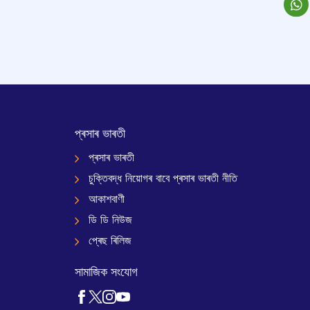
প্ৰসাৰ ভাৰতী
প্ৰসাৰ ভাৰতী
চুক্তিবদ্ধ নিয়োগৰ বাবে প্ৰসাৰ ভাৰতী নীতি
আকাশবাণী
ডি ডি নিউজ
প্ৰেছ ৰিলিজ
সামাজিক সংযোগ