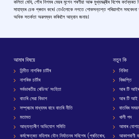
কলিতা মেধি, পৌৰ নিগমৰ মেয়ৰ মৃগেন শৰণীয়া আৰু মুখ্যমন্ত্ৰীৰ বিশেষ কর্তব্যৰত
সাহায্যৰ চেক প্ৰদান কৰে। তেওঁলোকে লগতে শোকসন্তপ্ত পৰিয়াললৈ সমবেদনা 
অধিক সতর্কতা অৱলম্বন কৰিবলৈ আহ্বান জনায়।
আমাৰ বিষয়ে
নতুন কি
হিন্দীত নাগৰিক চাৰ্টাৰ
নিবিদা
নাগৰিক চাৰ্টাৰ
বিজ্ঞপ্তি
সৰ্বভাৰতীয় ৰেডিঅ’ সংহিতা
আৰ টি আইৰ
বাতৰি সেৱা বিভাগ
আৰ টি আই
সম্প্ৰচাৰ মাধ্যমৰ বাবে বাতৰি নীতি
বাতৰিৰ সময়স
মতামত
খালী পদ
আভ্যন্তৰীণ অভিযোগ সমিতি
আমাৰ যোগা
কৰ্মক্ষেত্ৰত মহিলাৰ যৌন নিৰ্যাতনৰ সবিশেষ (প্ৰতিৰোধ,
আকাশবাণী বাৰ